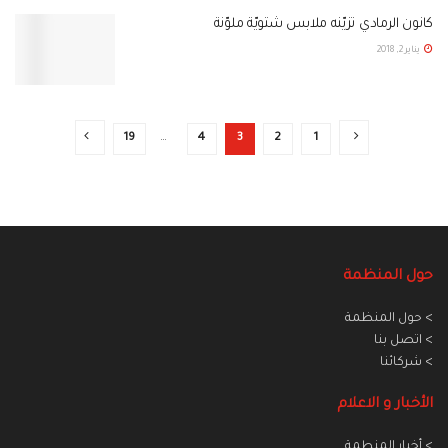
كانون الرمادي تزيّنه ملابس شتويّة ملوّنة‎
يناير 2, 2018
19
…
4
3
2
1
حول المنظمة
> حول المنظمة
> اتصل بنا
> شركائنا
الأخبار و الاعلام
> أخبار المنطمة