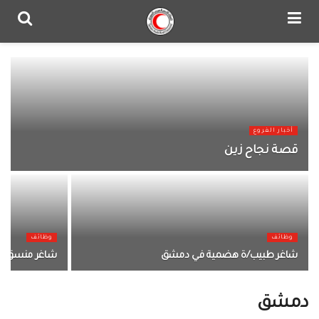
أخبار الفروع
قصة نجاح زين
وظائف
وظائف
شاغر طبيب/ة هضمية في دمشق
شاغر منسق بر
دمشق