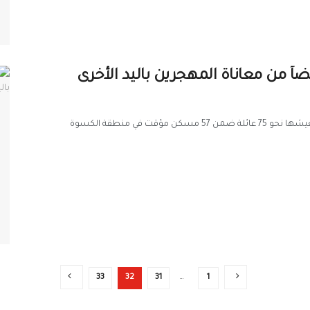
اً من معاناة المهجرين باليد الأخرى
ضمن جهوده المبذولة لتخفيف وطأة الظروف المأساوية التي تعيشها نحو 75 عائلة ضمن 57 مسكن مؤقت في منطقة الكسوة
33
32
31
…
1