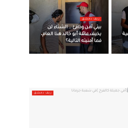
ريف دمشق
بيتي آمن ودافئ … الشتاء لن
ية
يخيف عائلة أبو خالد هذا العام،
فما أمنيته التالية؟
ريف دمشق