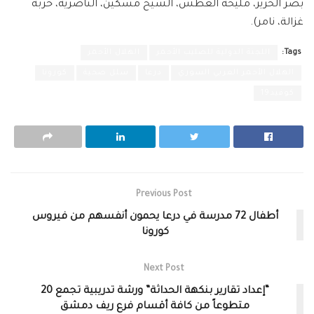
بصر الحرير، مليحة العطش، الشيخ مسكين، الناصرية، خربة
غزالة، نامر).
Tags:
اللجنة الدولية للصليب الأحمر
الهلال الأحمر
الهلال الأحمر العربي السوري
درعا
سلل صحية
كورونا
كوفيد19
Previous Post
أطفال 72 مدرسة في درعا يحمون أنفسهم من فيروس
كورونا
Next Post
“إعداد تقارير بنكهة الحداثة” ورشة تدريبية تجمع 20
متطوعاً من كافة أقسام فرع ريف دمشق