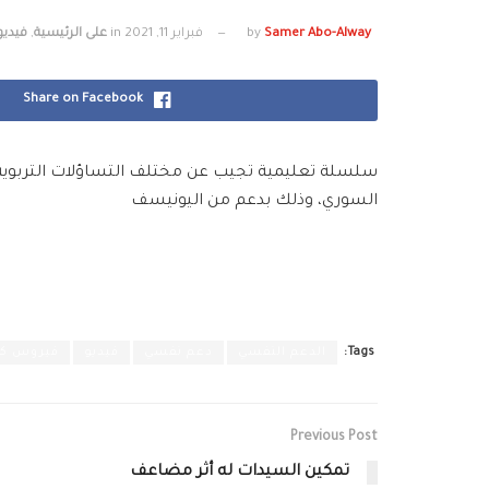
Samer Abo-Alway
by
فبراير 11, 2021
in
على الرئيسية
,
فيدي
Share on Facebook
سلسلة تعليمية تجيب عن مختلف التساؤلات التربوية، ال
السوري​، وذلك بدعم من اليونيسف
Tags:
الدعم النفسي
دعم نفسي
فيديو
فيروس كو
Previous Post
تمكين السيدات له أثر مضاعف