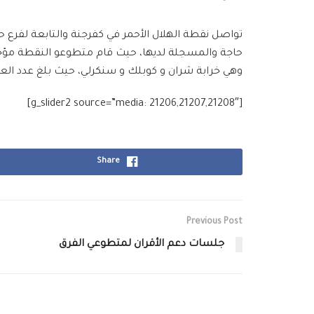
تواصل نقطة
الهلال الأحمر‬
في
كفرجنة‬
والتابعة لفرع
‬
حاجة والمسجلة لديها، حيث قام متطوعو النقطة مؤخرا
وهي
خرابة‬
شران و
كوبلك‬
و
سنكرلي‬
، حيث بلغ عدد العائلات
[g_slider2 source=”media: 21206,21207,21208″]
Share
Previous Post
جلسات دعم الأقران لمتطوعي الفرق