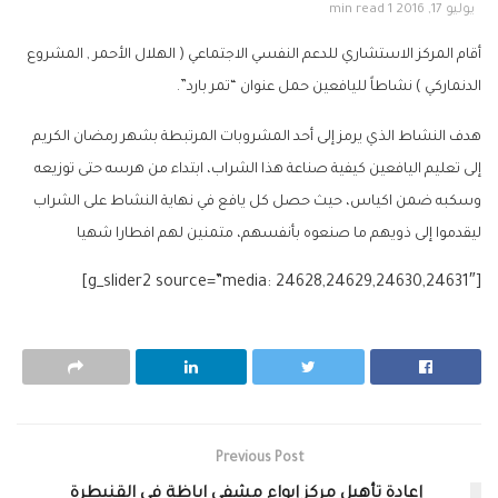
يوليو 17, 2016
1 min read
أقام المركز الاستشاري للدعم النفسي الاجتماعي ( الهلال الأحمر , المشروع
الدنماركي ) نشاطاً لليافعين حمل عنوان “تمر بارد”.
هدف النشاط الذي يرمز إلى أحد المشروبات المرتبطة بشهر رمضان الكريم
إلى تعليم اليافعين كيفية صناعة هذا الشراب، ابتداء من هرسه حتى توزيعه
وسكبه ضمن اكياس، حيث حصل كل يافع في نهاية النشاط على الشراب
ليقدموا إلى ذويهم ما صنعوه بأنفسهم، متمنين لهم افطارا شهيا
[g_slider2 source=”media: 24628,24629,24630,24631″]
Previous Post
إعادة تأهيل مركز إيواء مشفى اباظة في القنيطرة