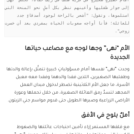
إلى جوار طفليها وأعينهم تنظر بكل أملٍ نحو المنحة التي 
استلموها، وتقول: "أشعر بالراحة لوجود أصدقاءٍ جدد 
للعائلة؛ فأنا أواجه صعوبات الحياة بمفردي بعد أن خسرت 
زوجي".
الأم “نهى” وجها لوجه مع مصاعب حياتها
الجديدة
وجدت “نهى” نفسها أمام مسؤولياتٍ كبيرةٍ تتمثَّل بإعالة والدتها
وطفليها الصغيرين، اللذين فقدا والدهما وفقدا معه معيل
الأسرة، ما جعل الأم الثلاثينية تضطر لدخول ميدان العمل
المجهد لتسدَّ رمق العائلة الصغيرة، من خلال تحملها وعورة
الأراضي الزراعية وصبرها الطويل حتى قدوم مواسم جني الزيتون.
أملٌ يلوح في الأفق
مع قلقها المستمر إزاء تأمين احتياجات عائلتها والضغوط