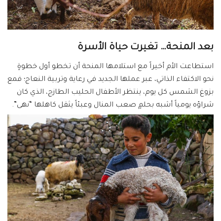
بعد المنحة… تغيرت حياة الأسرة
استطاعت الأم أخيراً مع استلامها المنحة أن تخطو أول خطوةٍ
نحو الاكتفاء الذاتي، عبر عملها الجديد في رعاية وتربية النعاج؛ فمع
بزوغ الشمس كل يوم، ينتظر الأطفال الحليب الطازج، الذي كان
شراؤه يومياً أشبه بحلمٍ صعب المنال وعبئاً يثقل كاهلها “نهى”.