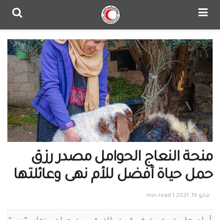
منحة النعاج الحوامل مصدر رزق
حمل حياة أفضل للأم نهى وعائلتها
مايو 19, 2021
1 min read
أمام حظيرةٍ صغيرةٍ في قرية طلف في ريف حماة، تجلس "نهى" 