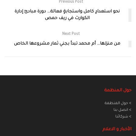
Previous Post
نحو استعدادٍ كامل واستجابةٍ فعالة… دورة مبادئ إدارة
الكوارث في ريف حمص
Next Post
من منزلها… أم محمد تبدأ بجني ثمار مشروعها الخاص
حول المنظمة
> حول المنظمة
> اتصل بنا
> شركائنا
الأخبار و الاعلام