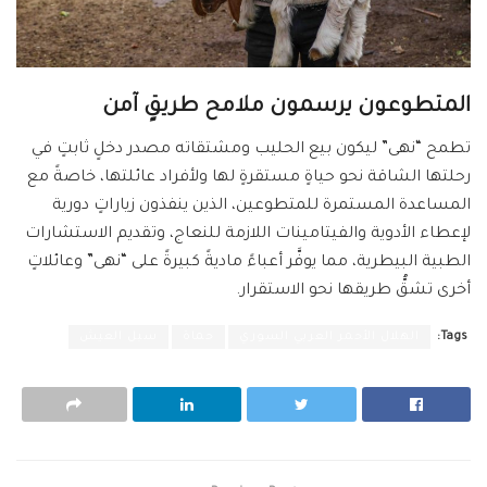
المتطوعون يرسمون ملامح طريقٍ آمن
تطمح “نهى” ليكون بيع الحليب ومشتقاته مصدر دخلٍ ثابتٍ في
رحلتها الشاقة نحو حياةٍ مستقرةٍ لها ولأفراد عائلتها، خاصةً مع
المساعدة المستمرة للمتطوعين، الذين ينفذون زياراتٍ دورية
لإعطاء الأدوية والفيتامينات اللازمة للنعاج، وتقديم الاستشارات
الطبية البيطرية، مما يوفَّر أعباءً ماديةً كبيرةً على “نهى” وعائلاتٍ
أخرى تشقُّ طريقها نحو الاستقرار.
Tags:
الهلال الأحمر العربي السوري
حماة
سبل العيش