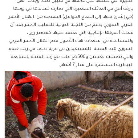
الكبيرة التي حملتها على عاتقها في سبيل ذلك، وجدت “نهى”
بارقة أملٍ في العائلة الصغيرة التي صارت تساندها في يومها
(في إشارةٍ منها إلى النعاج الحوامل) المقدمة من الهلال الأحمر
العربي السوري بدعم من اللجنة الدولية للصليب الأحمر بعد أن
فقدت أصولها الإنتاجية التي تعتمد عليها كمصدر رزق،
وللمساعدة في استعادة هذه الأصول قدم الهلال الأحمر العربي
السوري هذه المنحة للمستفيدين في قرية طلف في ريف حماة،
والتي تضمنت نعجتين و500كغ علف مع رفد المنحة بالمتابعة
البيطرية المستمرة على مدار 7 أشهر.