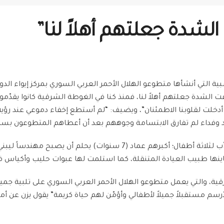
لشدة جعلتهم أهلاً لنا”
اء الخشبية التي أنشأها متطوعو الهلال الأحمر العربي السوري بمركز إيواء ال
شدة جعلتهم أهلاً لنا، فمنذ كنا في الغوطة الشرقية كانوا يقدّمون لنا
أدخلت لقلوبنا الاطمئنان”، ويضيف: “لم أستطع إخفاء دموعي عند رؤية 
 وفداء لم تفارق الابتسامة وجوههم بعد أن أعطاهم المتطوعون بسكو
اينها طبيب العيادة المتنقلة، كما استلمت لها عبوات حليب وأكياس 
ية، والتي يعمل متطوعو الهلال الأحمر العربي السوري على تلبية جميع 
سم مستقبلاً جميلاً لأطفالي وأؤمّن لهم حياة كريمة” يقول يزن عن أمله 