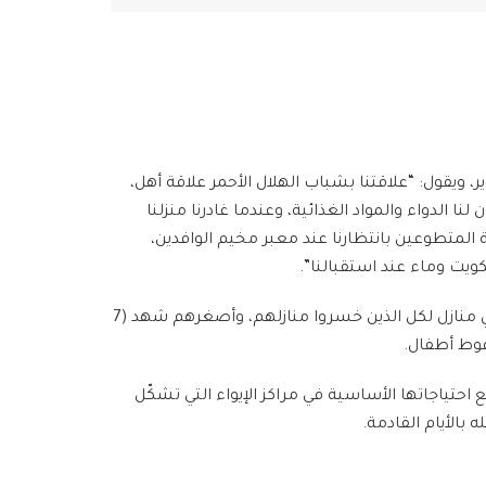
دوير، ويقول: “علاقتنا بشباب الهلال الأحمر علاقة أهل،
 الدواء والمواد الغذائية، وعندما غادرنا منزلنا
المتطوعين بانتظارنا عند معبر مخيم الوافدين،
يت وماء عند استقبالنا”.
يزن أب لثلاثة أطفال؛ أكبرهم عماد (7 سنوات) يحلم أن يصبح مهندساً ليبني منازل لكل الذين خسروا منازلهم، وأصغرهم شهد (7
فوط أطفال.
احتياجاتها الأساسية في مراكز الإيواء التي تشكّل
بالأيام القادمة.