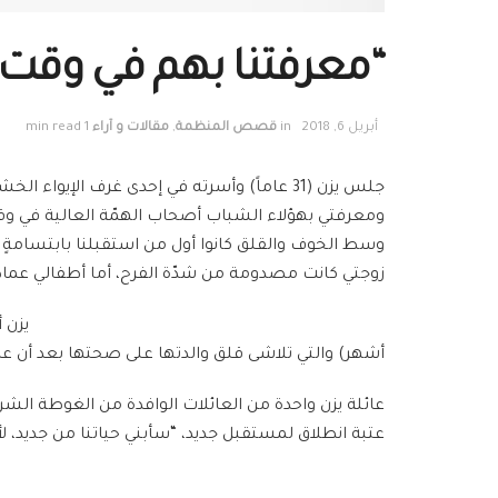
“معرفتنا بهم في وقت ا
أبريل 6, 2018
in
قصص المنظمة
,
مقالات و آراء
1 min read
جلس يزن (31 عاماً) وأسرته في إحدى غرف الإيو
ومعرفتي بهؤلاء الشباب أصحاب الهمّة العالية في وقت ال
وسط الخوف والقلق كانوا أول من استقبلنا بابتسامةٍ 
زوجتي كانت مصدومة من شدّة الفرح، أما أطفالي عماد
أشهر) والتي تلاشى قلق والدتها على صحتها بعد أن ع
عائلة يزن واحدة من العائلات الوافدة من الغوطة الشرق
عتبة انطلاق لمستقبل جديد، “سأبني حياتنا من جديد، لأر