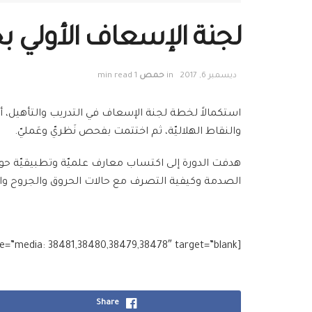
لجنة الإسعاف الأولي بحم
ديسمبر 6, 2017
in
حمص
1 min read
والنقاط الهلاليّة، ثم اختتمت بفحص نَظريّ وعَمليّ.
هدفت الدورة إلى اكتساب معارف علميّة وتطبيقيّة حول ا
الصدمة وكيفية التصرف مع حالات الحروق والجروح وال
[g_slider2 source=”media: 38481,38480,38479,38478″ target=”blank”]
Share