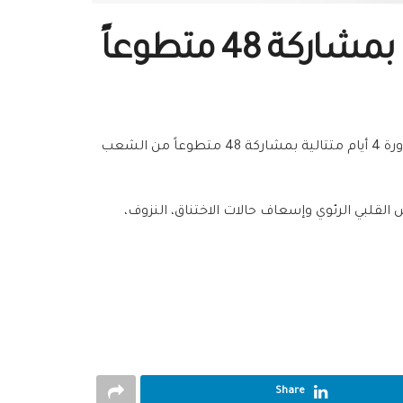
48 متطوعاً
استكمالاً لخطة لجنة الإسعاف في التدريب والتأهيل، أنهت لجنة الإسعاف دورتين في مبادئ الإسعاف الأولي، واستمرت كل دورة 4 أيام متتالية بمشاركة 48 متطوعاً من الشعب
القلبي الرئوي وإسعاف حالات الاختناق، النزوف،
Share