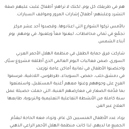
هم في طريقك كل يوم، لكنك لا تراهم؛ أطفالٌ غلبت عليهم صفة
التشرد وغلبتهم؛ أطفالُ إشارات المرور ومواقف السيارات.
بالأمس تركوا الشوارع التي اعتادوها، وقصدوا أحد عشر مركز
تجمّع في ثماني محافظات، ليغنوا معاً ويلعبوا، في يومهم: يوم
أبناء الشمس.
شاركت فرق
حماية الطفل
في منظمة
الهلال الأحمر العربي
السوري
، ضمن فعاليات اليوم العالمي الذي أطلقه مشروع
سيّار
،
واحتضنوا الأطفال في ثمانية أماكن عامة توزعت
في
دمشق
،
حلب
،
حمص
،
السويداء
،
طرطوس
،
اللاذقية
، فرسموا
الفر
ح على وجوههم وغنوا معهم أغنية المستقبل، واستمتعوا
بما قدّمه الصغار في معارضهم الفنية، التي حملت حصيلة عمل
سنة كاملة من الأنشطة التفاعلية التعليمية والتربوية، طابعها
العلاج عبر الفن.
يزداد عدد الأطفال المنسيين كل عام، وتزداد معه الحاجة ليقدّم
الجميع ما لديهم، لذا كانت منظمة الهلال الأحمر الراعي الذهبي