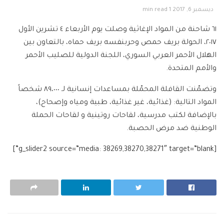
ديسمبر 6, 2017
1 min read
٦١ شاحنة من المواد الإغاثية وصلت يوم الأربعاء ٤ تشرين الأول
٢٠١٧، الحولة بريف حمص وحربنفسه بريف حماه، بالتعاون بين
ال
هلال الأحمر العربي السوري، اللجنة الدولية للصليب الأحمر
والأمم المتحدة.
وتضمّنت القافلة المحمّلة بمساعدات إنسانية لـ ٨٩،٠٠٠ شخصاً
المواد التالية: (غذائية، غير غذائية، طبية ومياه وإصحاح)،
بالإضافة لكتب مدرسية، لقاحات روتينية و لقاحات الحملة
الوطنية ضد مرض الحصبة.
[g_slider2 source=”media: 38269,38270,38271″ target=”blank”]