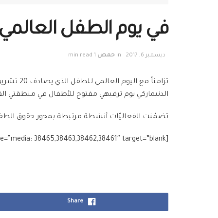
في يوم الطفل العالمي 
ديسمبر 6, 2017
in
حمص
1 min read
تزامناً 
الدنيماركي يوم ترفيهي مفتوح للأطفال في منطقتي القوز الغر
تضمّنت الفعاليّات أنشطة مرتبطة بمحور حقوق الطفل “
[g_slider2 source=”media: 38465,38463,38462,38461″ target=”blank”]
Share