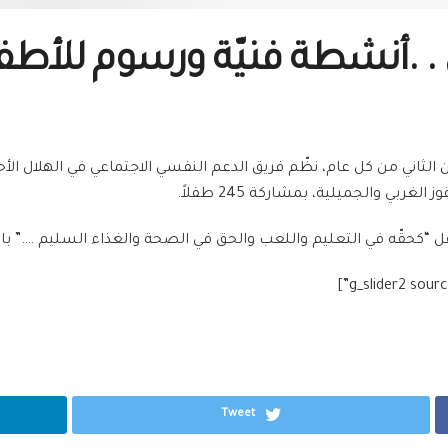
. .أنشطة فنيّة ورسوم للأطف
مع اليوم العالمي للطفل الذي يصادف 20 تشرين الثاني من كل عام، نظّم فريق الدعم النفسي الا
بي والجميلية، بمشاركة 245 طفلاً.
كحقّه في التعليم واللعب والحق في الصحة والغذاء السليم ….” بالإض
Tweet