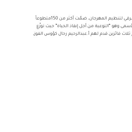
في يوم الجمعة ال16 من أيلول، ومع ساعات الصباح الباكر توجهت قافلة ضخمة من الهلال الأحمر العربي السوري نحو بري شرقي لتنظيم المهرجان، ضمّت أكثر من 150متطوعاً
مى وهو “التوعية من أجل إنقاذ الحياة” حيث توزّع
لاث فائزين قدم لهم أ.عبدالرحيم رحال كؤوس الفوز،