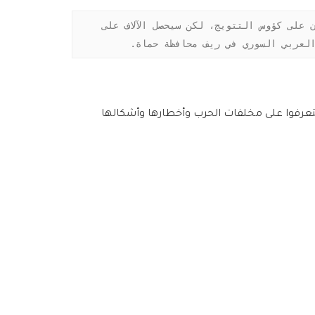
من بداية مضمار الخيل إلى نهايته، ليست مسافة للسباق فقط، إنما للتوعية أيضاً، ففي النهاية سيحصل اللاعبون على كؤوس التتويج، لكن سيحصل الآلاف على 
 العربي السوري في ريف محافظة حماة.
يتعرفوا على مخلفات الحرب وأخطارها وأشكالها