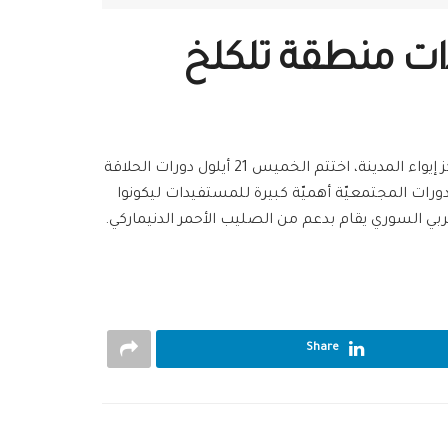
دات منطقة تلكلخ
ضمن سلسلة الأنشطة المجتمعيّة التي يقدّمها فريق الدعم النفسي الاجتماعي للمستفيدات في بعض مناطق الريف ومراكز إيواء المدينة، اختتم الخميس 21 أيلول دورات الحلاقة
ة اجتازت الامتحان النهائي، هذا وتمثّل الدورات المجتمعيّة أهميّة كبيرة للمستفيدات ليكونوا
ربي السوري يقام بدعم من الصليب الأحمر الدنيماركي.
Share