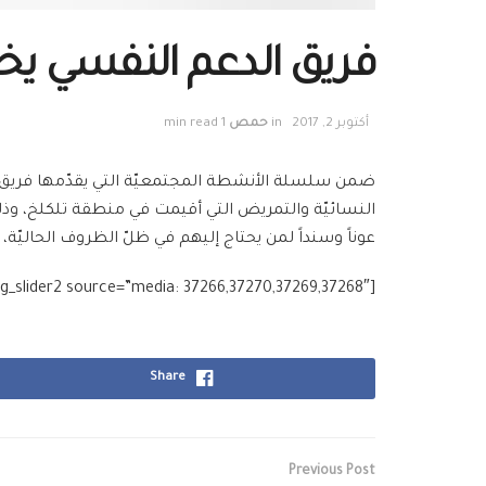
فريق الدعم النفسي يخت
أكتوبر 2, 2017
in
حمص
1 min read
عوناً وسنداً لمن يحتاج إليهم في ظلّ الظروف الحاليّة،
[g_slider2 source=”media: 37266,37270,37269,37268″]
Share
Previous Post