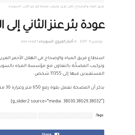
فريق المياه والإصحاح خلال تنزيل وتركيب مضخة لبئر عنز الثاني- السويداء
عودة بئر عنز الثاني إلى 
نوفمبر 9, 2017
in
أخبار الفروع
,
السويداء
1 min read
استطاع فريق المياه والإصحاح في الهلال الأحمر العربي
وتركيب المضخّة بالتعاون مع مؤسسة المياه بالسويداء
المستفيدين فيها إلى 11355 شخص.
يذكر أن المضخة تعمل بقوة رفع 650 متر وغزارة 30 متر مكعب في الساعة.
[g_slider2 source=”media: 38030,38029,38032″]
Tags:
اللجنة الدولية للصليب الأحمر
الهلال الأحمر العرب