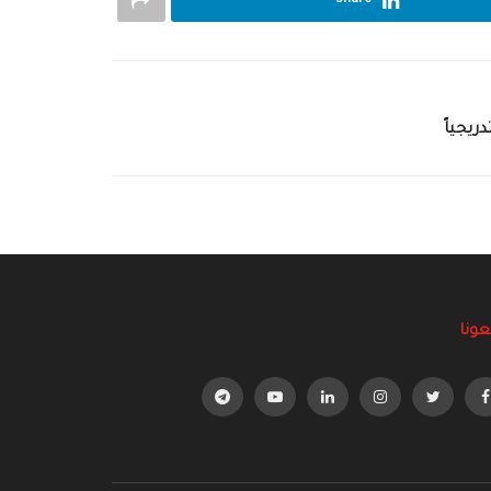
Share
ريجياً
عونا