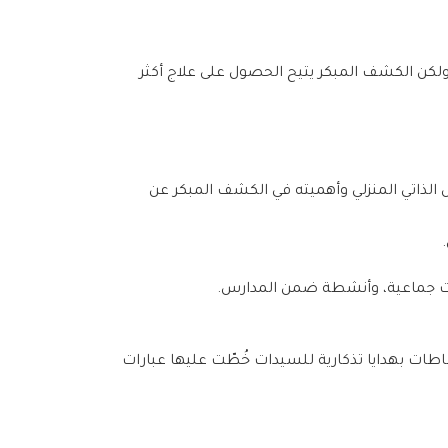
لسيدات، إذ تصاب قرابة امرأة واحدة بين كل 12 امرأة بسرطان الثدي، ولكن الكشف المبكر يتيح الحصول على علاج أكثر
الذاتي المنزلي وأهميته في الكشف المبكر عن
ات جماعية، وأنشطة ضمن المدارس.
طات بهدايا تذكارية للسيدات خُطّت عليها عبارات