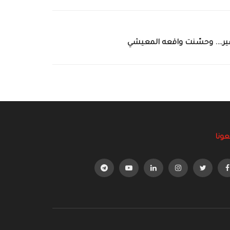
فير…. وحسّنت واقعه المعيشي
عونا