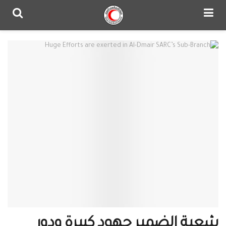
شعبة الضمير جهود كبيرة ودور