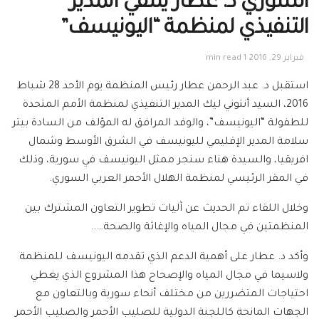
السوري د. عطار يلتقي المدير
التنفيذي لمنظمة “اليونيسف”
فبراير 29, 2016
1 min read
استقبل د. عبد الرحمن عطار رئيس المنظمة يوم الأحد 28 شباط
2016، السيد أنتوني ليك المدير التنفيذي لمنظمة الأمم المتحدة
للطفولة “اليونيسف”، والوفد المرافق له المؤلف من السادة بيتر
سلامة المدير الإقليمي لليونيسف في الشرق الأوسط وشمال
افريقيا، والسيدة هناء سنجر ممثل اليونيسف في سورية، وذلك
في المقر الرئيسي لمنظمة الهلال الأحمر العربي السوري.
وخلال اللقاء تم الحديث عن آليات تطوير التعاون المشترك بين
المنظمتين في مجال المياه والإغاثة والصحة…..
وأكد د. عطار على أهمية الدعم الذي تقدمه اليونيسف للمنظمة
ولاسيما في مجال المياه والإصحاح هذا المشروع الذي يغطي
احتياجات المتضررين من مختلف أنحاء سورية وبالتعاون مع
الجهات المانحة كاللجنة الدولية للصليب الأحمر والصليب الأحمر