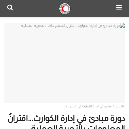
أثناء دورة مبادئ في إدارة الكوارث في السويداء
دورة مبادئ في إدارة الكوارث…اقترانُ