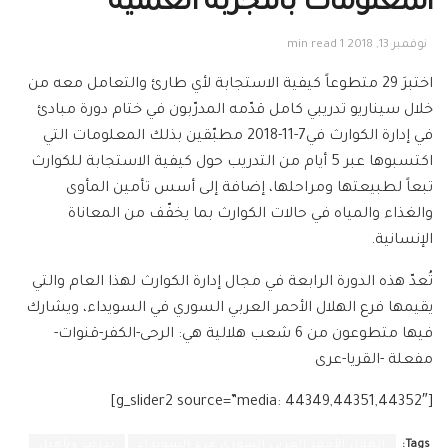
المعلومات بالتجربة العملية
نوفمبر 13, 2018
1 min read
اختبرَ 29 متطوعاً كيفية الاستجابة لأي طارئ والتعامل معه من
خلال سيناريو تدريبي كامل قدّمه المدرّبون في ختام دورة مبادئ
في إدارة الكوارث في7-11-2018 مطبّقين بذلك المعلومات التي
اكتسبوها عبر 5 أيام من التدريب حول كيفية الاستجابة للكوارث
تبعاً لطبيعتها ومراحلها، إضافة إلى أسس تأمين المأوى
والغذاء والمياه في حالات الكوارث بما يخفّف من المعاناة
الإنسانية.
تُعدّ هذه الدورة الرابعة في مجال إدارة الكوارث لهذا العام والتي
يقيمها فرع الهلال الأحمر العربي السوري في السويداء، ويشارك
فيها متطوعون من 6 شعب هلالية هي: الرحى-الكفر-قنوات-
مفعلة -القريا-عرى
[g_slider2 source=”media: 44349,44351,44352″]
Tags:
الهلال الأحمر العربي السوري فرع السويداء
تدريب وتأهيل