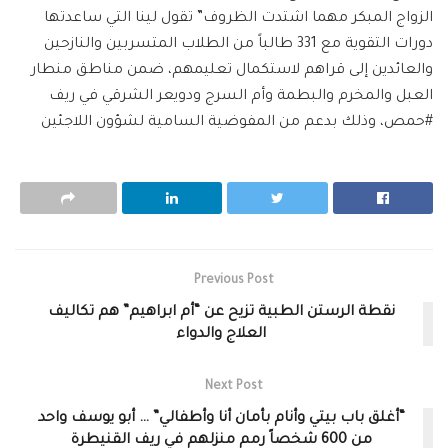
الزواج المبكر مهما اشتدت الظروف” تقول لينا التي ساعدتها
دورات التقوية مع 331 طالباً من الطلاب المتسربين والنازحين
والعائدين إلى قراهم لاستكمال تعليمهم، ضمن مناطق منطار
العبل والمخرم والبطمة وأم السرج ودويعر الشرقي في ريف
#حمص، وذلك بدعم من المفوضية السامية لشؤون اللاجئين
Previous Post
نقطة الرستن الطبية تزيح عن “أم ابراهيم” هم تكاليف
العلاج والدواء
Next Post
“أغلق باب بيتي وأنام بأمان أنا وأطفالي” … أبو يوسف واحد
من 600 شخصاً رمم منزلهم في ريف القنيطرة