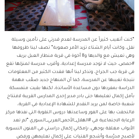
“كنت أتغيب كثيراً عن المدرسة لعدم قدرتي على تأمين وسيلة
نقل، وكانت أيام الشتاء تزيد الأمر صعوبة” تصف لينا ظروفها
وهي تعيش مع والديها و8 أخوة في قرية منطار العبل بريف
#حمص، حيث لا توجد مدرسة إعدادية، وأقرب مدرسة لمنزلها تقع
في قرية جب الجراح، وتذكر لينا أنها فقدت الكثير من المعلومات
نتيجة تغيبها عن المدرسة، كما أن المنهاج جديد صعّب مهمة
الدراسة بمفردها دون مساعدة الأساتذة، لكنها بقيت متمسكة
بأمل إكمال تعليمها حتى بادر مدير إحدى المدارس القريبة لافتتاح
شعبة خاصة لمن يريد التقدم للشهادة الإعدادية في القرية،
فالتحقت بها على الفور وساعدتها دروس التقوية التي نفذها مركز
الرعاية الاجتماعية في #الهلال_الأحمر_العربي_السوري “لم تعد
الأبواب مغلقة بوجهي، بإمكاني إكمال دراستي في الفنون النسوية
لأصبح مدرّسة وأشجع الفتيات على إكمال تعليمهن ورفض