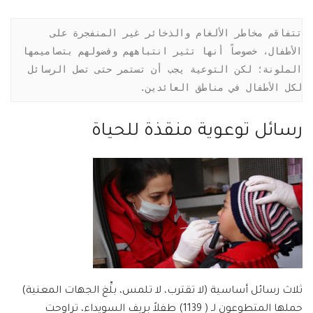
تتفاقم مخاطر الألغام والذخائر غير المنفجرة على 
الأطفال، خصوصاً أنها تثير انتباههم وفضولهم بتصاميمها 
الملونة؛ لكن التوعية يجب أن تستمر حتى تصل الرسائل 
لكل الأطفال في مناطق العائدين.
رسائل توعوية منقذة للحياة
ثلاث رسائل أساسية (لا تقترب، لا تلمس، بلِّغ الجهات المعنية)
حملها المتطوعون لـ ( 1139) طفلاً بريف السويداء، تراوحت