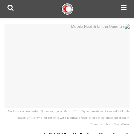
Ain Al Noria residential, Quneitra, Syria, March 2015.. Syrian Arab Red Crescent's Mobile
Health Unit providing patients with Medical prescriptions after checking them in
Quneitra. photo: Majd Ghrer