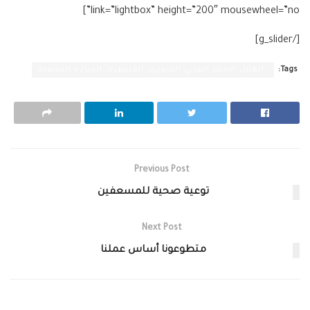
link=”lightbox” height=”200″ mousewheel=”no”]
[/g_slider]
Tags:
،الهلال الاحمر العربي السوري، القنيطرة، العيادة المتنقلة
Previous Post
توعية صحية للمسعفين
Next Post
متطوعونا أساس عملنا