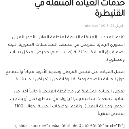
خدمات العيادة المتنقلة في
القنيطرة
أبريل 26, 2015
1 min read
تقدم العيادات المتنقلة التابعة لمنظمة الهلال الأحمر العربي
السوري الرعاية للمرضى في مختلف المحافظات السورية، حيث
يضم فريق العيادة المتنقلة (طبيب عام، ممرض، مدخل بيانات،
ومتطوع).
تعمل العيادة على فحص المرضى وتقديم الأدوية مجاناً والنصائح
حول العناية بالصحة وكيفية الوقاية من الأمراض المنتشرة.
تغطي العيادة المتنقلة في محافظة القنيطرة حالياً أكثر من
ثمانية تجمعات سكنية ومراكز إيواء في مناطق (خان أرنبة، جبا،
الكوم، ومدينة البعث)، وتقدم الوصفات الطبية لحوالي 1100
شخص شهرياً.
[g_slider source=”media: 5661,5660,5659,5658″ limit=”19″