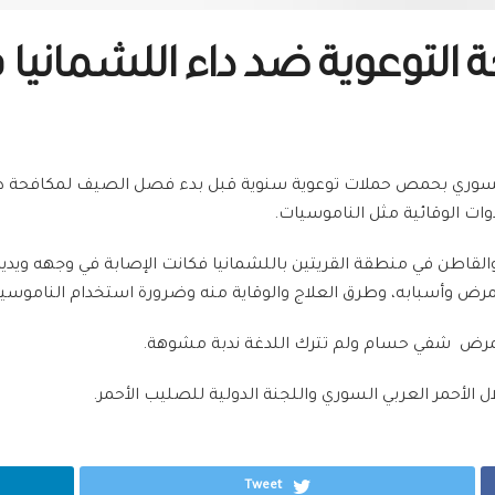
 التوعوية ضد داء اللشمانيا 
ي السوري بحمص حملات توعوية سنوية قبل بدء فصل الصيف لمكافحة داء
وات الوقائية مثل الناموسيات.
2016 أصيب حسام البالغ من العمر 22 عام والقاطن في منطقة القريتين باللشمانيا فكانت الإصا
لمرض وأسبابه، وطرق العلاج والوقاية منه وضرورة استخدام الناموسيات
المرض شفي حسام ولم تترك اللدغة ندبة مشوهة.
لال الأحمر العربي السوري واللجنة الدولية للصليب الأحمر.
Tweet