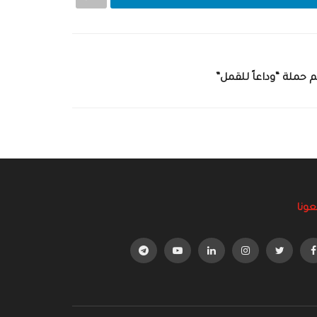
حملة “وداعاً للقمل”
عونا