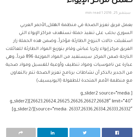
ضمن مراكز الإيواء
سبتمبر 25, 2016
1 min read
يعمل فريق تعزيز الصحة في منظمة الهلال_الأحمر العربي
السوري بحلب على تنفيذ حملة تستهدف مراكز الإيواء التي
استقبلت حالات النـزوح الطارئة مؤخراً، وضمن هذه الحملة زار
الفريق مركز إيواء زكريا غباش وقام بتوزيع المواد الطارئة للعائلات
النازحة ضمن المركز. سيستفيد من المواد الموزعة 896 فرداً، وهي
عبارة عن ناموسيات ومواد تنظيف وأوعية للغسيل ومواد صحية
من الجدير بالذكر أن نشاطات برنامج تعزيز الصحة تتم بالتعاون
مع منظمة الأمم المتحدة للطفولة (اليونيسيف)
[g_slider2 source=”media:
26623,26624,26625,26626,26627,26628″ limit=”40″][g_slider2
source=”media: 26337,26336,26334,26333,26332″][/g_slider2]