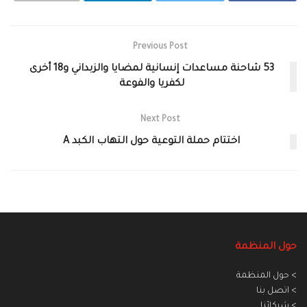
Previous Post
53 شاحنة مساعدات إنسانية لمضايا والزبداني و18 أخرى
لكفريا والفوعة
Next Post
اختتام حملة التوعية حول التهاب الكبد A
حول المنظمة
> حول المنظمة
> اتصل بنا
> شركائنا