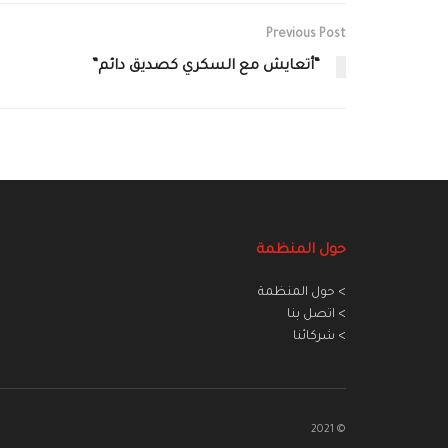
Previous Post
“أتعايش مع السكري كصديق دائم”
حول المنظمة
> حول المنظمة
> اتصل بنا
> شركائنا
© 2021