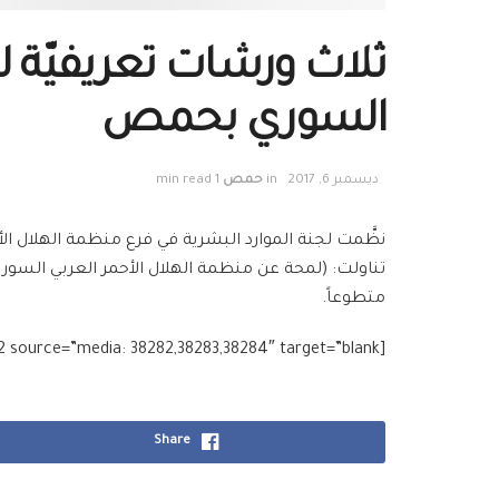
السوري بحمص
ديسمبر 6, 2017
in
حمص
1 min read
متطوعاً.
[g_slider2 source=”media: 38282,38283,38284″ target=”blank”]
Share