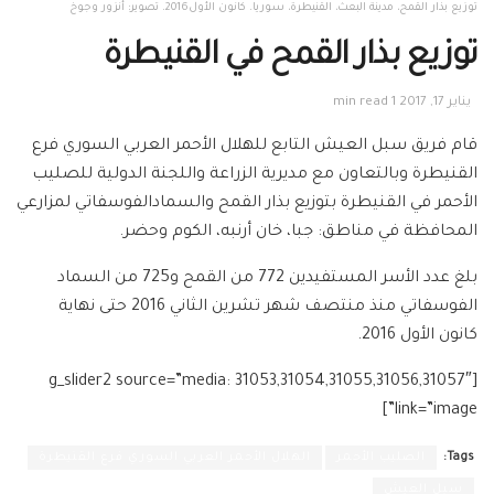
توزيع بذار القمح، مدينة البعث، القنيطرة، سوريا. كانون الأول2016. تصوير: أنزور وجوخ
توزيع بذار القمح في القنيطرة
يناير 17, 2017
1 min read
قام فريق سبل العيش التابع للهلال الأحمر العربي السوري فرع
القنيطرة وبالتعاون مع مديرية الزراعة واللجنة الدولية للصليب
الأحمر في القنيطرة بتوزيع بذار القمح والسمادالفوسفاتي لمزارعي
المحافظة في مناطق: جبا، خان أرنبه، الكوم وحضر.
بلغ عدد الأسر المستفيدين 772 من القمح و725 من السماد
الفوسفاتي منذ منتصف شهر تشرين الثاني 2016 حتى نهاية
كانون الأول 2016.
[g_slider2 source=”media: 31053,31054,31055,31056,31057″
link=”image”]
Tags:
الصليب الأحمر
الهلال الأحمر العربي السوري فرع القنيطرة
سبل العيش