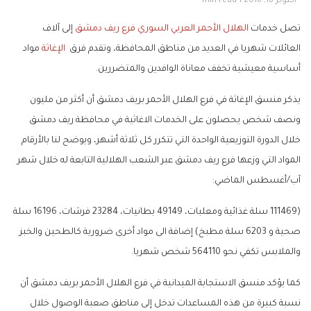
أكتوبر 16, 2016
1 min read
تصل خدمات
الهلال الأحمر العربي السوري
فرع ريف دمشق
إلى آلاف
العائلات شهريا في العديد من مناطق المحافظة، وتقدم فرق
الإغاثة
مواد
أساسية معيشية تخفف معاناة الوافدين والمتضررين.
يذكر منسق الإغاثة في فرع الهلال الأحمر بريف دمشق أن أكثر من مليون
ونصف شخص يحصلون على الخدمات الاغاثية في محافظة ريف دمشق
خلال الدورة التوزيعية الواحدة التي تتكرر كل ثلاثة أشهر، ويوضح لنا بالأرقام
المواد التي وزعها فرع ريف دمشق عبر الشعب الهلالية التابعة له خلال شهر
آب/أغسطس الماضي:
(111469 سلة غذائية ومعلبات، 49149 بطانيات، 23284 فرشات، 16196 سلة
صحية و 6203 سلة مطبخ) إضافة الى مواد أخرى ضرورية كالطحين والخبز
والملابس تكفي نحو 564110 شخص شهريا.
كما يؤكد منسق الاستجابة الميدانية في فرع الهلال الأحمر بريف دمشق أن
نسبة كبيرة من هذه المساعدات تدخل إلى مناطق صعبة الوصول خلال