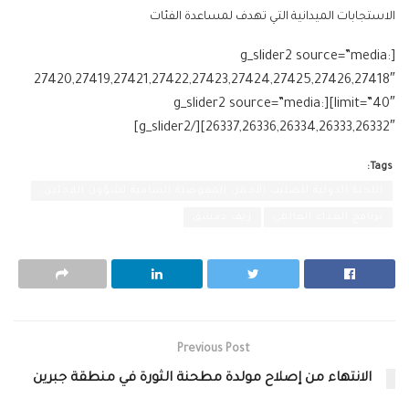
الاستجابات الميدانية التي تهدف لمساعدة الفئات
[g_slider2 source=”media:
27420,27419,27421,27422,27423,27424,27425,27426,27418″
limit=”40″][g_slider2 source=”media:
26337,26336,26334,26333,26332″][/g_slider2]
Tags:
اللجنة الدولية للصليب الأحمر، المفوضية السامية لشؤون اللاجئين،
برنامج الغذاء العالمي
ريف دمشق
Previous Post
الانتهاء من إصلاح مولدة مطحنة الثورة في منطقة جبرين