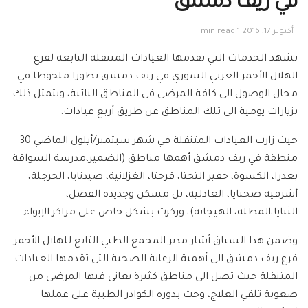
في ريف دمشق
أكتوبر 17, 2016
1 min read
تشهد الخدمات التي تقدمها العيادات المتنقلة التابعة لفرع
الهلال الأحمر العربي السوري في ريف دمشق تطورا ملحوظا في
مجال الوصول الى كافة المرضى في المناطق النائية، ويتمثل ذلك
بزيارات يومية الى تلك المناطق عن طريق أربع عيادات.
حيث زارت العيادات المتنقلة في شهر سبتمبر/أيلول الماضي 30
منطقة في ريف دمشق أهمها مناطق (الضمير،مدرسة السواقة
بعدرا، الكسوة، حفير التحتا، قرحتا، الغزلانية، صيدنايا، الحرجلة،
أشرفية صحنايا، العادلية، تل مسكن وجديدة الفضل،
الثنايا،المطلة، الهيجانة)، وركزت بشكل خاص على مراكز الإيواء.
وضمن هذا السياق أشار مدير المجمع الطبي التابع للهلال الأحمر
فرع ريف دمشق الى أهمية الرعاية الصحية التي تقدمها العيادات
المتنقلة حيث تصل الى مناطق كثيرة يعاني فيها المرضى من
صعوبة تلقي العلاج، وحث بدوره الكوادر الطبية على عملها