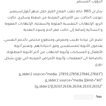
الدؤوب المستمر.
يذكر ان 3865 حالة تلقت العلاج اللازم خلال شهر أيلول/سبتمبر،
تنوعت الحالات بين الأمراض المزمنة من ضغط وسكري، حالات
الربو، الإلتهابات التنفسية العلوية والسفلية، الإلتهابات المعوية
و النسائية إضافة إلى حالات فقر الدم وسوء التغذية.
تضم كل عيادة طبيب وممرض ومتطوع مختص بالدعم النفسي،
يقدمون الأدوية للمستفيدين وفق احتياجاتهم، وتعتبر أدوية
الأطفال و المسكنات وأدوية الالتهاب من أكثر الأدوية المطلوبة،
بالاضافة الى المعقمات وأدوية الأمراض المزمنة التي توزع بشكل
دوري .
[g_slider2 source=”media: 27859,27858,27846,27843″
limit=”40″][g_slider2 source=”media:
26337,26336,26334,26333,26332″][/g_slider2]
Tags:
ريف دمشق