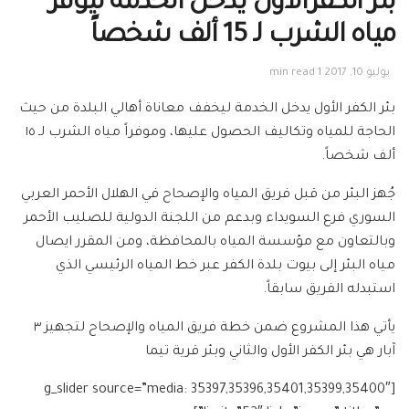
بئر الكفرالأول يدخل الخدمة ليوفر
مياه الشرب لـ 15 ألف شخصاً
يوليو 10, 2017
1 min read
بئر الكفر الأول يدخل الخدمة ليخفف معاناة أهالي البلدة من حيث
الحاجة للمياه وتكاليف الحصول عليها، وموفراً مياه الشرب لـ ١٥
ألف شخصاً.
جُهز البئر من قبل فريق المياه والإصحاح في الهلال الأحمر العربي
السوري فرع السويداء وبدعم من اللجنة الدولية للصليب الأحمر
وبالتعاون مع مؤسسة المياه بالمحافظة، ومن المقرر ايصال
مياه البئر إلى بيوت بلدة الكفر عبر خط المياه الرئيسي الذي
استبدله الفريق سابقاً.
يأتي هذا المشروع ضمن خطة فريق المياه والإصحاح لتجهيز ٣
آبار هي بئر الكفر الأول والثاني وبئر قرية تيما
[g_slider source=”media: 35397,35396,35401,35399,35400″