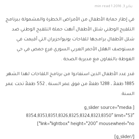
يناير 3, 2016
1 min read
في إطار حماية ‏الأطفال‬ من الأمراض الخطرة والمشمولة ببرنامج
التلقيح الوطني شلل الأطفال أنهت حملة التلقيح الوطني ضد
شلل الأطفال برامجها للقاحات يونيو/حزيران التي أقيمت في
مستوصف ‫‏الهلال الأحمر العربي السوري‬ فرع ‫‏حمص‬ في حي
الغوطة بالتعاون مع مديرية الصحة .
قدر عدد الأطفال الذين استفادوا من برنامج اللقاحات لهذا الشهر
1885 طفلاً ، 1288 طفلاً من فوق عمر السنة , 552 طفلاً تحت عمر
السنة.
[g_slider source=”media:
8354,8353,8351,8326,8325,8324,8323,8350″ limit=”53″
link=”lightbox” height=”200″ mousewheel=”no”]
[/g_slider]