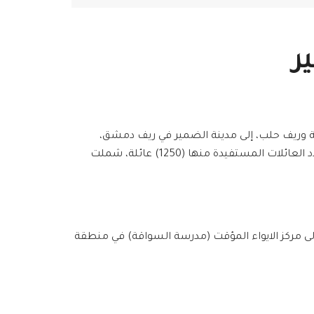
ر
رقة وريف حلب، إلى مدينة الضمير في ريف دمشق،
حيث انهى فريق الاغاثة دورة توزيع شهر نيسان التي استمرت من يوم الأحد 3/4/2016 ولغاية يوم الخميس 28/4/2016، و بلغ عدد العائلات المستفيدة منها (1250) عائلة، شملت
زيع (500 وجبة طعام، 450 ربطة خبز، 900 كيس فوط أطفال) لحوالي 860 من الوافدين إلى مركز الايواء المؤقت (مدرسة السواقة) في منطقة