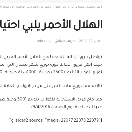
ريف دمشق، سوريا، أيار 2016. الهلال الأحمر يلبي احتياجات الوافدين في مدينة الضمير . تصوير: علاء القاضي
الهلال الأحمر يلبي احت
مايو 22, 2016
in
ريف دمشق
1 min read
تواصل فرق الإغاثة التابعة لفرع الهلال الأحمر العرب
توزيع المواد التالية: (2500 بطانية، 1000سلة صحية، 500 سلة مطبخ، 1250 فوط أطفال، 100 فوط عجزة).
بالاضافة لتوزيع مادة الخبز على مراكز الايواء و العائل
عدرا الصناعية يوم الجمعة 29/4/2016.
[g_slider2 source=”media: 22077,22078,22079″]