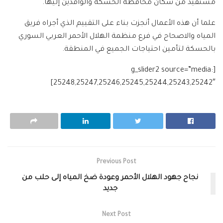
مستفيد من سكان محافظة الحسكة والوافدين إليها.
علما أن هذه الأعمال أنجزت بناء على التقييم الذي أجراه فريق
المياه والاصحاح في فرع منظمة الهلال الأحمر العربي السوري
بالحسكة لتأمين احتياجات الجميع في المنطقة.
[g_slider2 source=”media:
25248,25247,25246,25245,25244,25243,25242″]
Previous Post
نجاح جهود ‫‏الهلال الأحمر‬ وعودة ضخ ‫‏المياه‬ إلى ‫‏حلب‬ من
جديد
Next Post