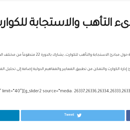
ء التأهب والاستجابة للكوارث 16
والتأهب للكوارث، يشارك بالدورة 22 متطوعاً من مختلف الفرق العاملة في فرع حلب.
 إدارة الكوارث والتمكن من تطبيق المعايير والمفاهيم الدولية إضافة إلى تحليل ا
limit=”40″][g_slider2 source=”media: 26337,26336,26334,26333,26332
Tweet