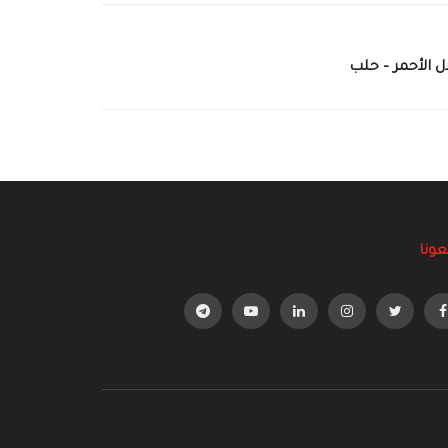
ل الأحمر – حلب
عونا