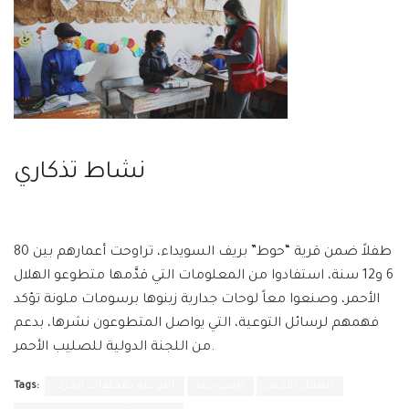
نشاط تذكاري
80 طفلاً ضمن قرية “حوط” بريف السويداء، تراوحت أعمارهم بين
6 و12 سنة، استفادوا من المعلومات التي قدَّمها متطوعو الهلال
الأحمر، وصنعوا معاً لوحات جدارية زينوها برسومات ملونة تؤكد
فهمهم لرسائل التوعية، التي يواصل المتطوعون نشرها، بدعم
من اللجنة الدولية للصليب الأحمر.
الهلال الأحمر
السويداء
التوعية بمخلفات الحرب
Tags: