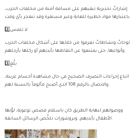
إشاراتٌ تحذيرية تبقيهم على مسافة آمنة من مخلفات الحرب،
باعتبارها مواد خطيرة للغاية وغير مستقرة وقد تنفجر بأي وقت.
2️⃣لا تلمس
لوحاتٌ ونشاطاتٌ تعرفوا من خلالها على أشكال مخلفات الحرب
وأنواعها، حتى يمتنعوا عن التقاطها بأيديهم أو ركلها بأرجلهم.
3️⃣بلِّغ
اتباع إجراءات التصرف الصحيح في حال مشاهدة أجسام غريبة،
والاتصال بالرقم 108 الذي أصبح مألوفاً بالنسبة لهم.
ووصولهم لنهاية الطريق كان باستلام قصص توعوية، لوَّنها
الأطفال بأيديهم، وبروشورات تلخِّص الرسائل السابقة.