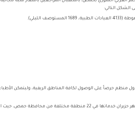
مر العربي السوري بحمص، باستقبال المراجعين بأسعار شبه مجانية، لي
دول منظم حرصاً على الوصول لكافة المناطق الريفية، وليتمكن الأطباء
محافظة حمص، حيث استقبلت / 4238/ حالة.