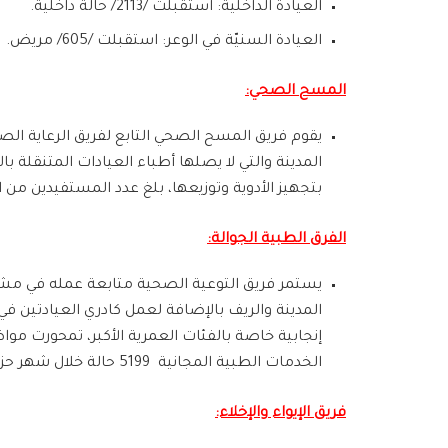
العيادة الداخلية: استقبلت /2113/ حالة داخلية.
العيادة السنيّة في الوعر: استقبلت /605/ مريض.
المسح الصحي:
يقوم فريق المسح الصحي التابع لفريق الرعاية ال
بتجهيز الأدوية وتوزيعها، بلغ عدد المستفيدين من الأدوية المزمنة
الفرق الطبية الجوالة:
يستمر فريق التوعية الصحية متابعة عمله في مشرو
المدينة والريف بالإضافة لعمل كادري العيادتين
إنجابية خاصة بالفئات العمرية الأكبر، تمحورت موا
الخدمات الطبية المجانية 5199 حالة خلال شهر حزيران، كما بلغ عدد المستفيدين من البرنامج التثقيفي والصحي لفريق التوعية الصحية 10927 شخصاً.
فريق الإيواء والإخلاء: