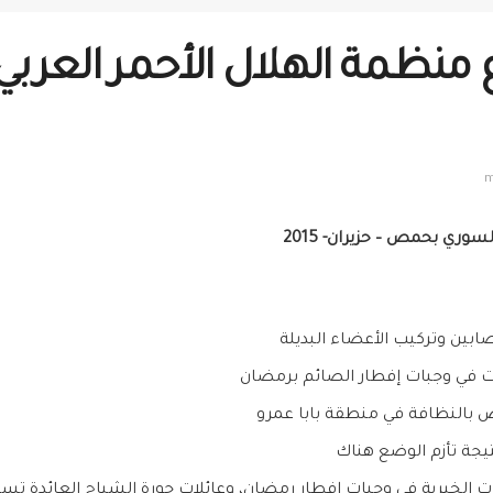
رع منظمة الهلال الأحمر الع
وري بحمص – حزيران- 2015
ابين وتركيب الأعضاء البديلة
ت في وجبات إفطار الصائم برمضان
وض بالنظافة في منطقة بابا عمرو
يجة تأزم الوضع هناك
يات الخيرية في وجبات إفطار رمضان، وعائلات جورة الشياح العائدة تس