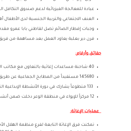
عيادة للمعالجة الفيزيائية لدعم صندوق التكافل ا
العنف الاجتماعي والتربية الجنسية لدى الأطفال أ
وجبات إفطار الصائم تصل لقاطني بابا عمرو مقدمة
فرن دير بعلبة يعاود العمل بعد مساهمة من فريق 
حقائق وأرقام:
40 شاحنة مساعدات إغاثية بالتعاون مع مكاتب الأمم المتحدة وصلت المناطق الساخنة خلال شهر حزيران
145680 مستفيداً من المطابخ الجماعية عن طريق وجبات إفطار صائم داخل مراكز الإيواء
133 متطوعاً يشارك في دورة الأنشطة الإبداعية التي أقامها مشروع الأماكن الصديقة للطفل
12 مركزاً للإيواء في منطقة الوعر دخلت ضمن أنشطة فريق النهوض بالنظافة في شهر حزيران
عمليات الإغاثة:
تمكنت فرق الإغاثة التابعة لفرع منظمة الهلال الأ