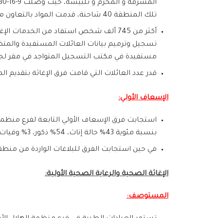
تلك المنطقة 40 شاحنة، قدمت المواد بالتعاون مع مكاتب الأمم المتحدة.
أكثر من 745 ألف شخص استفاد من الخدم
مستفيدة في مكتب التسجيل المتواجد في مقر لجنة إدارة الكوارث، 2131 عائلة تم ترميم 
قدر عدد العائلات التي قامت فرق الإغاثة بتقديم المعونات الإغاثية 95000 عائلة من مختلف مناط
الإسعاف الأولي:
بنسبة مئوية 43% حالة إناث، 54% ذكور، 3% وفيات، 28 حالة خارجية من وإلى داخل المحافظة إلى مشافي مدينة حمص للمعالجة.
في حين استجابت الفرق للبلاغات الواردة من منطقة كرم اللوز على أثر
الإغاثة الصحية والرعاية الصحية الأولية:
المستوصف: