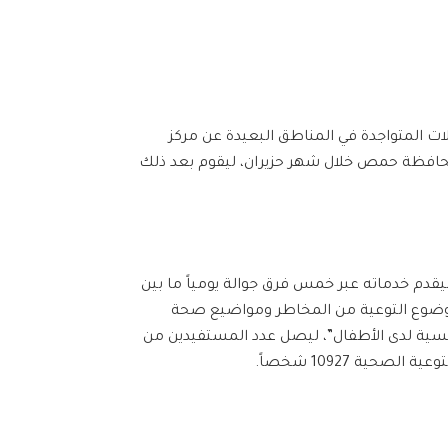
ت المتواجدة في المناطق البعيدة عن مركز
 المتنقلة بالإضافة لمراكز الإيواء داخل المدينة، زار الفريق أكثر من 30 منطقة من محافظة حمص خلال شهر حزيران، ليقوم بعد ذلك
قدم خدماته عبر خمس فرق جوالة يومياً ما بين
 موضوع التوعية من المخاطر ومواضيع صحة
لجنسية لدى الأطفال”، ليصل عدد المستفيدين من