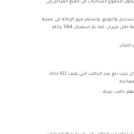
اطق الريف الشرقي، ليكون مجموع الشاحنات في جميع المراحل إلى
لتسجيل والتوزيع، وتستمر فرق الإغاثة في عملية
تسجيل وترميم بيانات العائلات المستفيدة والمتضررة من خلال مهامها اليومية للمناطق الريفية التي تجاوزت 40 منطقة خلال حزيران، كما تمّ استقبال 1364 عائلة
استجابت فرق الإسعاف الأولي التابعة لفرع منظمة الهلال الأحمر العربي السوري بحمص للبلاغات الواردة خلال شهر حزيران حيث بلغ عدد الحالات التي نقلت 922 حالة،