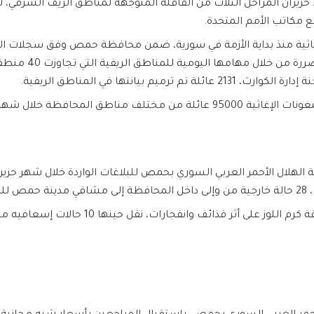
المشرفة و المخرم و تلبيسة، حيث وصلت 9-16-30 حزيران المراحل الثلاث من القافلة المتوجهة لمن
ات الإغاثية منذ بداية الأزمة في سورية، ضمن محافظة حمص وفق سجلات ا
بيانتها في المناطق الريفية.
ق المحافظة خلال شهر حزيران.
 قذائف وانفجارات، نقل حينها 10 حالات إسعافيه منهم حالات حرجة.