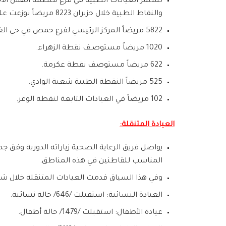
تستمر العيادات الطبية في فرع منظمة الهلال الأح
والنقاط الطبية خلال حزيران 8223 مريضاً توزعت على الشكل التالي:
5822 مريضاً المركز الرئيسي لفرع حمص في حي الغوطة (4133 العيادات الطبية، 1689 المستوصف الليلي).
1020 مريضاُ مستوصـف نقطة الزهراء.
622 مريضاً مستوصف نقطة عكرمة.
525 مريضاً النقطة الطبية شعبة الوادي.
102 مريضاً في العيادات التابعة لنقطة الوعر.
العيادة المتنقلة:
يواصل فريق الرعاية الصحية زياراته الدورية وفق ج
المناسب للقاطنين في هذه المناطق.
وفي هذا السياق قدمت العيادات المتنقلة خلال شهر حزيران خدماتها في 22 منطقة مختلفة من 
العيادة النسائية: استقبلت /646/ حالة نسائية.
عيادة الأطفال: استقبلت /1479/ حالة أطفال.