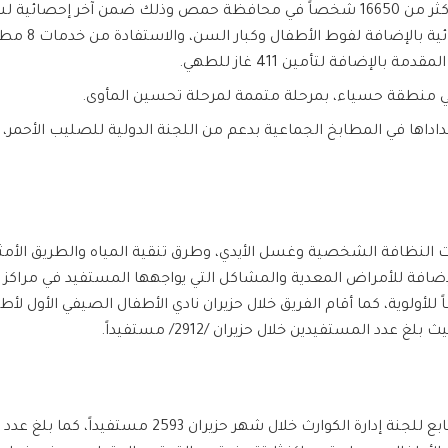
يشرف فريق الإيواء على 136 مركز اً للإيواء يقطنها أكثر من 16650 شخصاً في محافظة ح
مراكز الإيواء
الإضافة لتأمين 411 غاز للطهي.
عداداها في المطابخ الجماعية بدعم من اللجنة الدولية للصليب الأحم
النظافة الشخصية وغسل الأيدي، وطرق تنقية المياه والطريق الأمث
د المستفيدين خلال حزيران /2912/ مستفيداً.
بلغ عدد المستفيدين من خدمات الدعم النفسي التابع للجنة إ