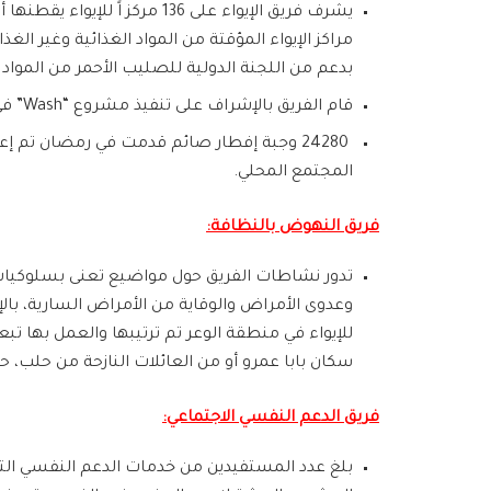
بدعم من اللجنة الدولية للصليب الأحمر من المواد المقدمة ب
قام الفريق بالإشراف على تنفيذ مشروع “Wash” في منطقة حسياء، بمرحلة متممة لمرحلة تحسين المأوى.
24280 وجبة إفطار صائم قدمت في رمضان تم إ
المجتمع المحلي.
فريق النهوض بالنظافة:
تدور نشاطات الفريق حول مواضيع تعنى بسلوكيات 
سكان بابا عمرو أو من العائلات النازحة من حلب، حيث بلغ عد
فريق الدعم النفسي الاجتماعي: