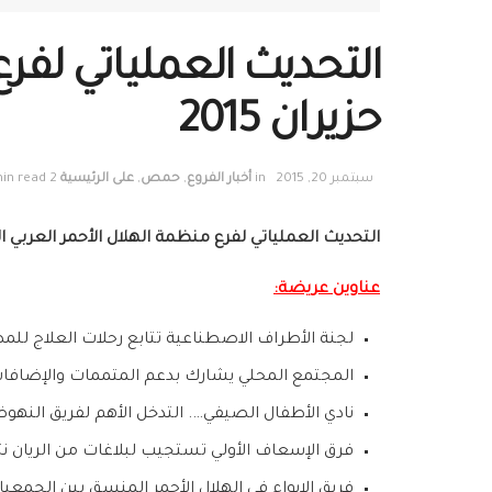
التحديث العملياتي لف
حزيران 2015
سبتمبر 20, 2015
in
أخبار الفروع
,
حمص
,
على الرئيسية
2 min read
التحديث العملياتي لفرع منظمة الهلال الأحمر العربي الس
عناوين عريضة:
لجنة الأطراف الاصطناعية تتابع رحلات العلاج للمص
المجتمع المحلي يشارك بدعم المتممات والإضافا
نادي الأطفال الصيفي…. التدخل الأهم لفريق النه
فرق الإسعاف الأولي تستجيب لبلاغات من الريان نت
فريق الإيواء في الهلال الأحمر المنسق بين الجمع