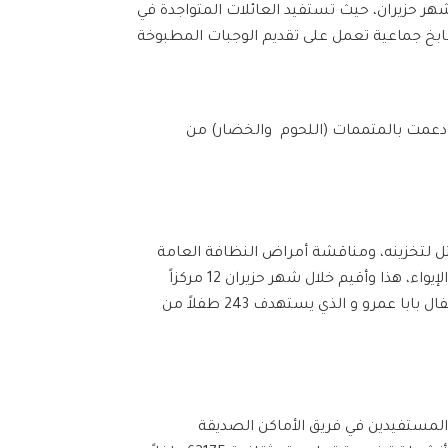
مص وذلك ضمن آخر إحصائية لشهر حزيران، حيث تستفيد العائلات المتواجدة في
 المؤقتة من المواد الغذائية وغير الغذائية بالإضافة لفوط الأطفال وكبار السن، والاستفادة من خدمات 8 مطابخ جماعية تعمل على تقديم الوجبات المطبوخة
ر، دعمت بالمتممات (اللحوم والخضار) من
ل لتخزينه، ومناقشة أمراض النظافة العامة
وعدوى الأمراض والوقاية من الأمراض السارية، بالإضافة للأمراض المعدية والمشاكل التي يواجهها المستفيد في مراكز الإيواء، هذا وأقيم خلال شهر حزيران 12 مركزاً
للإيواء في منطقة الوعر تم ترتيبها والعمل بها تبعاً للأولوية، كما أقام الفريق خلال حزيران نادي الأطفال الصيفي الأول لأطفال بابا عمرو و الذي يستهدف 243 طفلاً من
دارة الكوارث خلال شهر حزيران 2593 مستفيداً، كما بلغ عدد المستفيدين في فريق الأماكن الصديقة