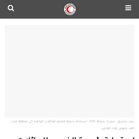
ريف دمشق، سوريا، شباط 2016. استجابة شعبة الضمير للعائلات الوافدة إلى منطقة عدرا
البلد. تصوير: علاء القاضي‎