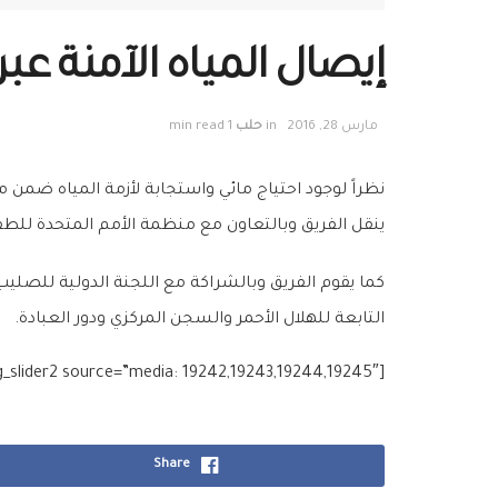
إيصال المياه الآمنة ع
مارس 28, 2016
in
حلب
1 min read
نظراً لوجود احتياج مائي واستجابة لأزمة المياه ضمن
ينقل الفريق وبالتعاون مع منظمة الأمم المتحدة للطفولة (اليونيسيف) ما يعادل 200 متر م
التابعة للهلال الأحمر والسجن المركزي ودور العبادة.
[g_slider2 source=”media: 19242,19243,19244,19245″]
Share