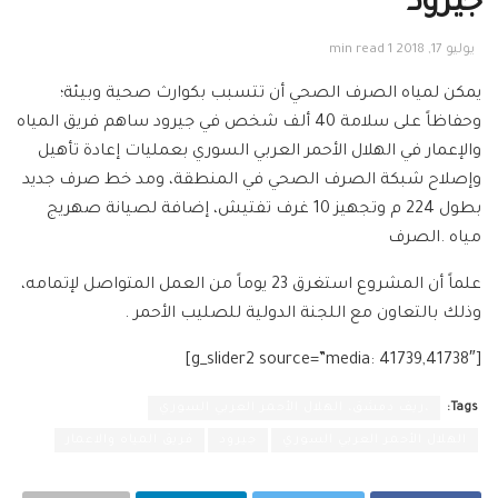
جيرود
يوليو 17, 2018
1 min read
يمكن لمياه الصرف الصحي أن تتسبب بكوارث صحية وبيئة؛
وحفاظاً على سلامة 40 ألف شخص في جيرود ساهم فريق المياه
والإعمار في الهلال الأحمر العربي السوري بعمليات إعادة تأهيل
وإصلاح شبكة الصرف الصحي في المنطقة، ومد خط صرف جديد
بطول 224 م وتجهيز 10 غرف تفتيش، إضافة لصيانة صهريج
مياه .الصرف
علماً أن المشروع استغرق 23 يوماً من العمل المتواصل لإتمامه،
وذلك بالتعاون مع اللجنة الدولية للصليب الأحمر .
[g_slider2 source=”media: 41739,41738″]
Tags:
،ريف دمشق، الهلال الأحمر العربي السوري
الهلال الأحمر العربي السوري
جيرود
فريق المياه والاعمار