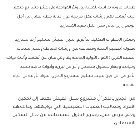
طلبات مزودة بدراسة للمشاريع، وتمَّ الموافقة على عشر مشاريع منهم،
حيث أقيمت لهم ورشات عمل تدريبية حول كتابة خطة العمل من أجل
الوصول إلى نتائج مثلى خلال تنفيذ المشاريع.
وضمن الخطوات العملية، بدأ فريق سبل العيش بتسليم أربع مشاريع
مقبولة (تصنيع ألبسة ومصانعة لدى ورشات الخياطة ونسخ منتجات
التعليم المرئي ) المواد الأولية الخاصة بها وهي عبارة عن أقمشة وآلات حياكة
وخياطة وجهاز محمول شخصي وأقراص ليزرية وأدوات خاصة بنسخ
الأقراص، في حين سيتم تسليم المشاريع الاخرى المواد الأولية في الأيام
القادمة
من الجدير بالذكر أنَّ مشروع سبل العيش يهدف إلى تمكين
الأفراد ومعالجة العقبات المعيشية التي تواجههم وعائلاتهم
وخلق فرص عمل، وتعزيز الحلول المستدامة من خلال التمكين
الاقتصادي.