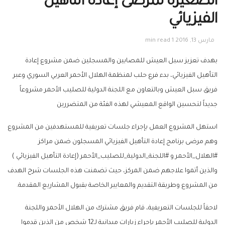
الصغيرة لمرضى إعادة التأهيل
الفيزيائي
مارس 13, 2016
1 min read
بهدف تعزيز سبل العيش للمصابين والمسجلين ضمن مشروع إعادة
التأهيل الفيزيائي، بدء فرع حلب لمنظمة الهلال الأحمر العربي السوري وعبر
فريق سبل العيش وبالتعاون مع اللجنة الدولية للصليب الأحمر مشروعاً
جديداً لتحسين الواقع المعيشي لهذه الفئة من المتضررين
استهل المشروع العمل بإجراء جلسات تعريفية للمستهدفين من المشروع
وهم مرضى برنامج إعادة التأهيل الفيزيائي المسجلون ضمن مراكز
#الهلال_الأحمر و #اللجنة_الدولية_للصليب_الأحمر (إعادة التأهيل الفيزيائي )
والذين أتموا علاجهم ضمن المركز، حيث تضمنت هذه الجلسات شرح الهدف
من المشروع وطريقة التقديم والمعايير الخاصة بقبول المشاريع المقدمة.
لاحقاً للجلسات التعريفية، قام فريق مشترك من الهلال الأحمر واللجنة
الدولية للصليب الأحمر بإجراء زيارات ميدانية لـ12 شخص من الذين قدموا