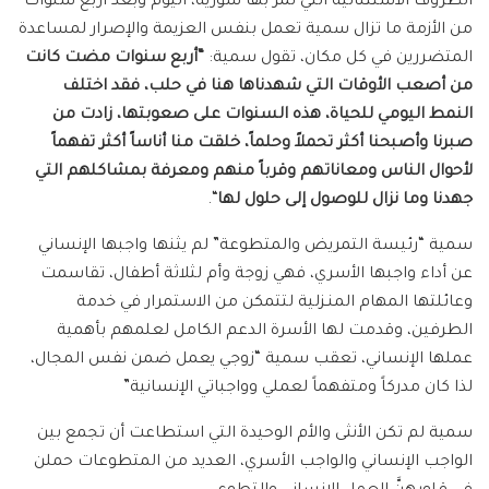
الظروف الاستثنائية التي تمر بها سورية، اليوم وبعد أربع سنوات
من الأزمة ما تزال سمية تعمل بنفس العزيمة والإصرار لمساعدة
المتضررين في كل مكان، تقول سمية:
“أربع سنوات مضت كانت
من أصعب الأوقات التي شهدناها هنا في حلب، فقد اختلف
النمط اليومي للحياة، هذه السنوات على صعوبتها، زادت من
صبرنا وأصبحنا أكثر تحملاً وحلماً، خلقت منا أناساً أكثر تفهماً
لأحوال الناس ومعاناتهم وقرباً منهم ومعرفة بمشاكلهم التي
جهدنا وما نزال للوصول إلى حلول لها
“.
سمية “رئيسة التمريض والمتطوعة” لم يثنها واجبها الإنساني
عن أداء واجبها الأسري، فهي زوجة وأم لثلاثة أطفال، تقاسمت
وعائلتها المهام المنـزلية لتتمكن من الاستمرار في خدمة
الطرفين، وقدمت لها الأسرة الدعم الكامل لعلمهم بأهمية
عملها الإنساني، تعقب سمية “زوجي يعمل ضمن نفس المجال،
لذا كان مدركاً ومتفهماً لعملي وواجباتي الإنسانية”
سمية لم تكن الأنثى والأم الوحيدة التي استطاعت أن تجمع بين
الواجب الإنساني والواجب الأسري، العديد من المتطوعات حملن