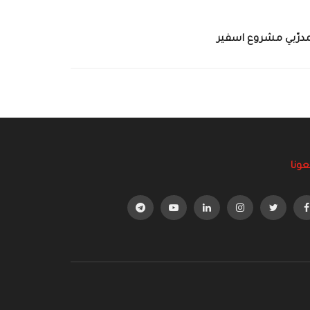
درّبي مشروع اسفير
عونا