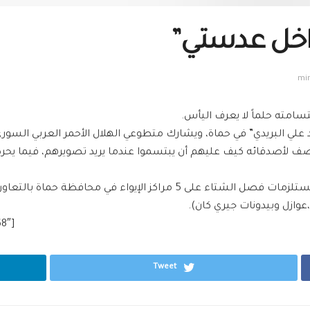
داخل عدستي”
امته حلماً لا يعرف اليأس.
“محمد علي البريدي” في حماة، ويشارك متطوعي الهلال الأحمر العربي الس
ويصف لأصدقائه كيف عليهم أن يبتسموا عندما يريد تصويرهم، فيما ي
عائلة محمد واحدة من 314 أسرة استفادت من توزيع مستلزمات فصل الشتاء ع
وازل وبيدونات جيري كان).
8″]
Tweet