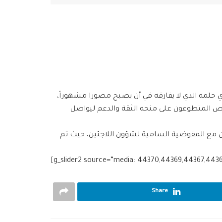
وري حلمه الذي لا يفارقه في أن يصبح مصورا مشهوراً،
حرص المتطوعون على منحه الثقة والدعم ليواصل
لى 5 مراكز الإيواء في محافظة حماة بالتعاون مع المفوضية السامية لشؤون اللاجئين، حيث تم
[g_slider2 source=”media: 44370,44369,44367,4436
Share