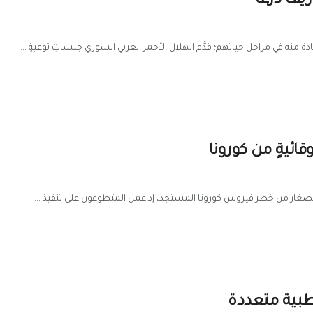
ريف درعا
 منه في مراحل حياتهم؛ قدَّم الهلال الأحمر العربي السوري جلساتِ توعيةٍ ...
ئيةٍ من كورونا
لصغار من خطر فيروس كورونا المستجد، إذ عمل المتطوعون على تنفيذ ...
بية متعددة