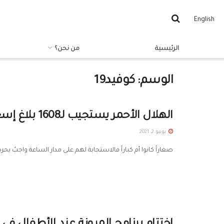
English
الرئيسية
من نحن؟
الوسم:
كوفيد19
الهلال الأحمر يستجيب لـ1608 بلاغ إسعافي في درعا منذ بداية العام
يونيو 2, 2021
صغاراً كانوا أم كباراً فالاستجابة لهم على مدار الساعة واجبٌ يح