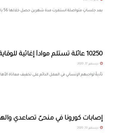
بعد جلساتٍ متواصلة استمرت مدة شهرين حصل خلالها 56 يافعاً من قرية عتمان بريف درعا على أفكار ستساعدهم على أن ...
10250 عائلة تستلم مواداً إغاثية للوقاية من كورونا
ديسمبر 17, 2020
تأديةً لواجبهم الإنساني في العمل الدائم على تخفيف معاناة الأه
إصابات كورونا في منحىً تصاعدي واله
ديسمبر 13, 2020