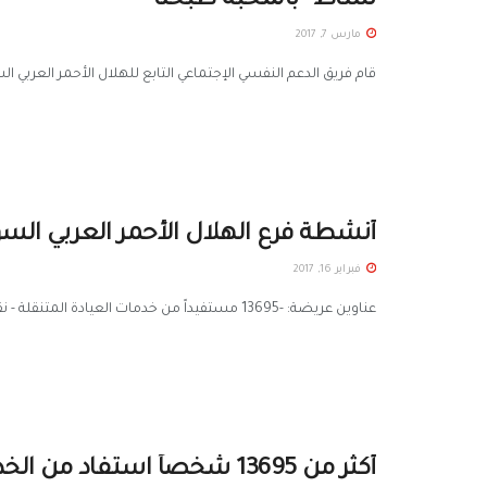
نشاط “بالمحبة طبخنا”
مارس 7, 2017
قام فريق الدعم النفسي الإجتماعي التابع للهلال الأحمر العربي السوري فرع
أنشطة فرع الهلال الأحمر العربي السوري
فبراير 16, 2017
عناوين عريضة: -13695 مستفيداً من خدمات العيادة المتنقلة - نقل 2599 حالة إسعافية - تأهيل 6 مراكز إيواء - 18617 ...
أكثر من 13695 شخصاً استفاد من الخدمات الطبية في عام 2016