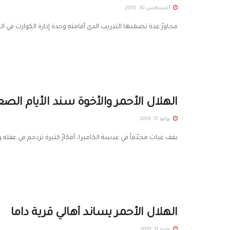
أغسطس 30, 2018
محاورٌ عدة تضمنها التدريب الذي أقامته وحدة إدارة الكوارث في ال
الهلال الأحمر والأخوة سند الأيام الصع
يوليو 17, 2018
يقف غياث محدّقاً في عدسة الكاميرا، أفكارٌ كثيرة تزدحم في عقله وه
الهلال الأحمر يساند أهالي قرية داما
يونيو 11, 2018