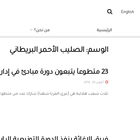
English
الرئيسية
من نحن؟
الوسم:
الصليب الأحمر البريطاني
23 متطوعاً يتَّبعون دورة مبادئ في إدارة الكوارث
أكتوبر 30, 2018
ثلاث شعب هلالية هي (عرى-القريا-شهبا) شارك عدد من متطوعيها بدورة مبادئ في