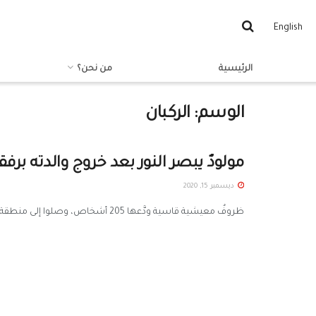
English
الرئيسية
من نحن؟
الوسم:
الركبان
مولودٌ يبصر النور بعد خروج والدته ب
ديسمبر 15, 2020
ظروفٌ معيشية قاسية ودَّعها 205 أشخاص، وصلوا إلى منطقة "الواحة"، قادمين من مخيم الركبان، حيث قضوا مدة الحجر الصحي؛ للتأكد ...