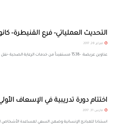
التحديث العملياتي- فرع القنيطرة- كانون ال
فبراير 28, 2017
عناوين عريضة: -1538 مستفيداً من خدمات الرعاية الصحية -نقل 210 حالة إسعافية -34825 مستفيداً من الخدمات الإغاثية -481 مستفيداً من ...
اختتام دورة تدريبية في الإسعاف الأول
مارس 31, 2017
استنادا للمبادئ الإنسانية وضمن السعي لمساعدة الأشخاص المتض