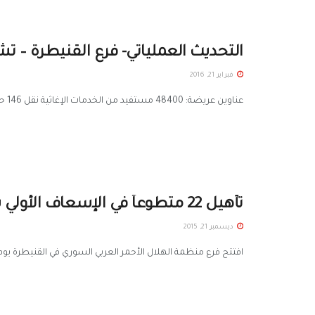
التحديث العملياتي- فرع القنيطرة – تشرين 
فبراير 21, 2016
عناوين عريضة: 48400 مستفيد من الخدمات الإغاثية نقل 146 حالة إسعافية 1934 مستفيداً من خدمات العيادة المتنقلة استهداف 1954 طفلاً ويافعاً ...
تأهيل 22 متطوعاً في الإسعاف الأولي بالقنيطرة
ديسمبر 21, 2015
افتتح فرع منظمة الهلال الأحمر العربي السوري في القنيطرة يوم الأحد 13/12/2015 دورة تدريبية جديدة في مبادئ الإسعاف الأولي،