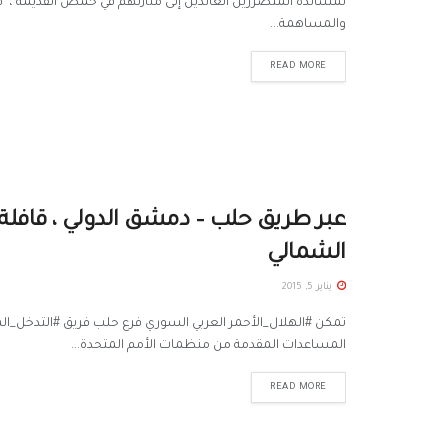
لمساندة المتضررين العائدين إلى منازلهم في حمص القديمة ، قا
والمساهمة...
READ MORE
عبر طريق حلب – دمشق الدولي ، قافل
الشمالي
يناير 5, 2015
تمكن #الهلال_الأحمر العربي السوري فرع حلب فريق #التدخل_الم
المساعدات المقدمة من منظمات الأمم المتحدة...
READ MORE