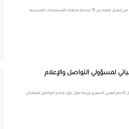
في 24/11/2014 تمكّنت #منظمة_الهلال_الأحمر_العربي_السوري من إيصال قافلة من 19 شاحنة محملة بالمستلزمات المدرسية
اتي لمسؤولي التواصل والإعلام
ل الأحمر العربي السوري ورشة عمل حول مبادئ التواصل العملياتي