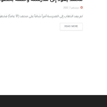
محمد يعود إلى مدرسته وحلمه بخطوات
ديسمبر 1, 2022
لم يعد الذهاب إلى المدرسة أمراً شاقاً على محمد (17 عاماً) فخطواته ثابتة وحلمه ينتظره، بعد تركيب طرف صناعي سفلي....
READ MORE