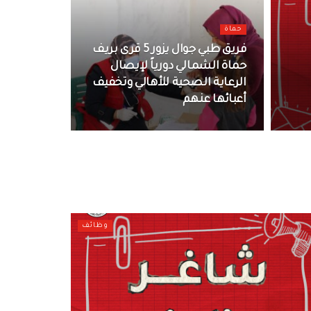
حماة
فريق طبي جوال يزور 5 قرى بريف
حماة الشمالي دورياً لإيصال
الرعاية الصحية للأهالي وتخفيف
أعبائها عنهم
وظائف