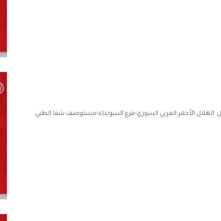
طبيب/ة عام-مستوصف شقا-23 مكان العمل: الهلال الأحمر العربي السوري-فرع السويداء-مستوصف شقا الطبي