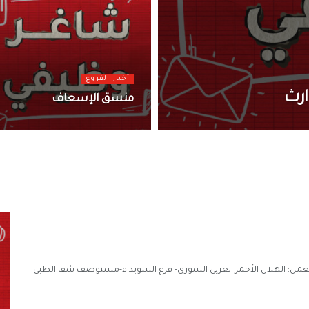
أخبار الفروع
ارث
منسق الإسعاف
يفي: طبيب/ة نسائية-مستوصف شقا-23 مكان العمل: الهلال الأحمر العربي السوري- فرع السويداء-مستوصف شقا الطبي