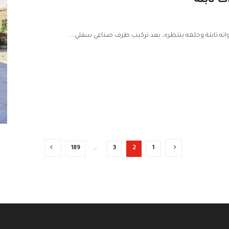
 ثابتة
189
…
3
2
1