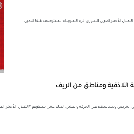
دلاني/ة-مستوصف شقا-23 مكان العمل: الهلال الأحمر العربي السوري-فرع السويداء-مستوصف شقا الطبي
 اللاذقية ومناطق من الريف
آلام على المرضى وتساعدهم على الحركة والعمل، لذلك عمل متطوعو #الهلال_الأحمر_الع