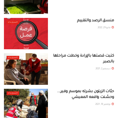
منسق الرصد والتقييم
السويداء
مايو 29, 2022
كتبت قصتها بالإرادة وخطت مراحلها
السويداء
بالصبر
ديسمبر 2, 2021
حبّات الزيتون بشرته بموسم وفير….
السويداء
وحسّنت واقعه المعيشي
نوفمبر 18, 2021